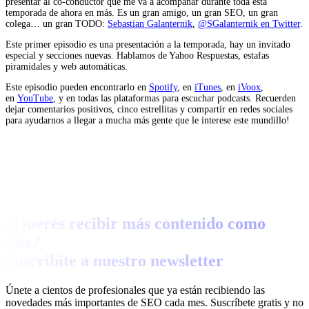
presentar al co-conductor que me va a acompañar durante toda esta
temporada de ahora en más. Es un gran amigo, un gran SEO, un gran
colega… un gran TODO:
Sebastian Galanternik
,
@SGalanternik en Twitter
.
Este primer episodio es una presentación a la temporada, hay un invitado
especial y secciones nuevas. Hablamos de Yahoo Respuestas, estafas
piramidales y web automáticas.
Este episodio pueden encontrarlo en
Spotify
, en
iTunes
, en
iVoox
,
en
YouTube
, y en todas las plataformas para escuchar podcasts. Recuerden
dejar comentarios positivos, cinco estrellitas y compartir en redes sociales
para ayudarnos a llegar a mucha más gente que le interese este mundillo!
¿Querés recibir más contenido como
este?
Suscribite a nuestro newsletter
Únete a cientos de profesionales que ya están recibiendo las
novedades más importantes de SEO cada mes. Suscríbete gratis y no