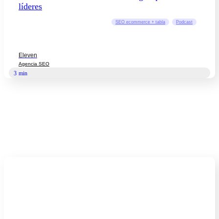
líderes
SEO ecommerce + tabla
Podcast
Eleven
Agencia SEO
3
min