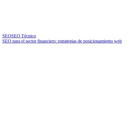
SEO
SEO Técnico
SEO para el sector financiero: estrategias de posicionamiento web